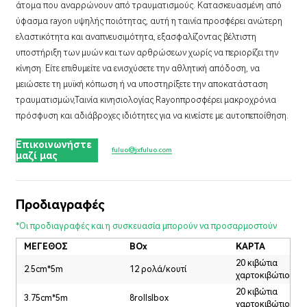
άτομα που αναρρώνουν από τραυματισμούς. Κατασκευασμένη από
ύφασμα rayon υψηλής ποιότητας, αυτή η ταινία προσφέρει ανώτερη
ελαστικότητα και αναπνευσιμότητα, εξασφαλίζοντας βέλτιστη
υποστήριξη των μυών και των αρθρώσεων χωρίς να περιορίζει την
κίνηση. Είτε επιθυμείτε να ενισχύσετε την αθλητική απόδοση, να
μειώσετε τη μυϊκή κόπωση ή να υποστηρίξετε την αποκατάσταση
τραυματισμών,
Ταινία κινησιολογίας Rayon
προσφέρει μακροχρόνια
πρόσφυση και αδιάβροχες ιδιότητες για να κινείστε με αυτοπεποίθηση.
Επικοινωνήστε
fuluo@jxfuluo.com
μαζί μας
Προδιαγραφές
*Οι προδιαγραφές και η συσκευασία μπορούν να προσαρμοστούν
ΜΕΓΕΘΟΣ
BOx
ΚΑΡΤΑ
20 κιβώτια
2.5cm*5m
12 ρολά/κουτί
χαρτοκιβώτιο
20 κιβώτια
3.75cm*5m
8rollslbox
χαρτοκιβώτιο