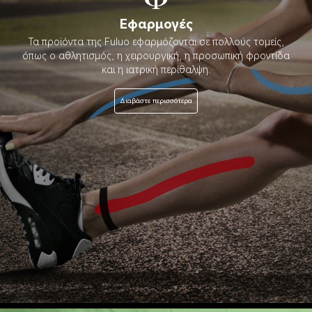
Εφαρμογές
Τα προϊόντα της Fuluo εφαρμόζονται σε πολλούς τομείς,
όπως ο αθλητισμός, η χειρουργική, η προσωπική φροντίδα
και η ιατρική περίθαλψη.
Διαβάστε περισσότερα