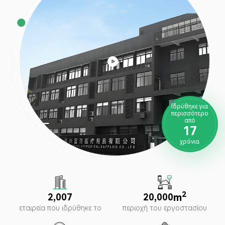

Ιδρύθηκε για
περισσότερο
από
1
7
χρόνια
2
m
,
,
2
0
0
7
2
0
0
0
0
εταιρεία που ιδρύθηκε το
περιοχή του εργοστασίου