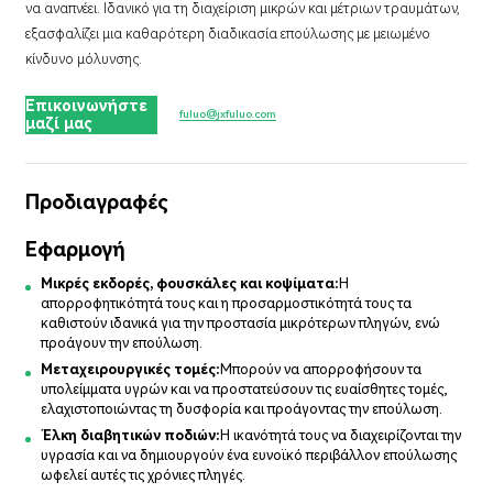
να αναπνέει. Ιδανικό για τη διαχείριση μικρών και μέτριων τραυμάτων,
εξασφαλίζει μια καθαρότερη διαδικασία επούλωσης με μειωμένο
κίνδυνο μόλυνσης.
Επικοινωνήστε
fuluo@jxfuluo.com
μαζί μας
Προδιαγραφές
Εφαρμογή
Μικρές εκδορές, φουσκάλες και κοψίματα:
Η
απορροφητικότητά τους και η προσαρμοστικότητά τους τα
καθιστούν ιδανικά για την προστασία μικρότερων πληγών, ενώ
προάγουν την επούλωση.
Μεταχειρουργικές τομές:
Μπορούν να απορροφήσουν τα
υπολείμματα υγρών και να προστατεύσουν τις ευαίσθητες τομές,
ελαχιστοποιώντας τη δυσφορία και προάγοντας την επούλωση.
Έλκη διαβητικών ποδιών:
Η ικανότητά τους να διαχειρίζονται την
υγρασία και να δημιουργούν ένα ευνοϊκό περιβάλλον επούλωσης
ωφελεί αυτές τις χρόνιες πληγές.