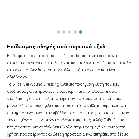
Επίδεσμος πληγής από πυριτικό τζελ
Επίδεσμος τραύματος από πηκτή πυριτίου
αποτελείται από ένα
στρώμα από silica gel και PU. Είναι πιο απαλό για το δέρμα και εύκολο
στο σχίσιμο. Δεν θα χάσει την κόλλα μετά το σχίσιμο και είναι
αδιάβροχο.
Το Silica Gel Wound Dressing είναι μια προηγμένη λύση που έχει
σχεδιαστεί για να προάγει την ταχύτερη και αποτελεσματικότερη
επούλωση για μια ποικιλία τραυμάτων. Κατασκευασμένο από μια
μοναδική φόρμουλα γέλης πυριτίου, αυτό το επίθεμα συμβάλλει στη
διατήρηση ενός υγρού περιβάλλοντος τραύματος, το οποίο επιταχύνει
την αναγέννηση των ιστών και ελαχιστοποιεί τις ουλές. Το
Επίδεσμος
πληγής από πυριτικό τζελ
είναι εύκολο στην εφαρμογή και άνετο στη
χρήση, προσφέροντας ανώτερη προστασία ενώ επιτρέπει στο δέρμα